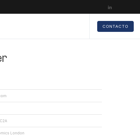
CONTACTO
er
.com
WC2A
nomics London