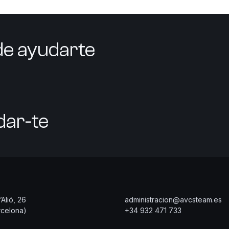
e ayudarte
dar-te
Alió, 26
administracion@avcsteam.es
celona)
+34 932 471 733