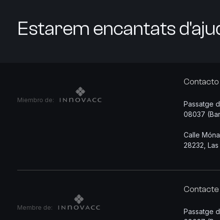
Estarem encantats d'aju
Contacto
Miembro de:
Passatge d’
08037 (Bar
Calle Móna
28232, Las
Contacte
Membre de:
Passatge d’