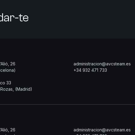
dar-te
Alió, 26
administracion@avcsteam.es
celona)
+34 932 471 733
co 33
 Rozas, (Madrid)
Alió, 26
administracion@avcsteam.es