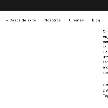
+ Casos de éxito
Nosotros
Clientes
Blog
Don
eu,
par
lig
Don
ult
sem
and
co
Ca
Dat
Ta