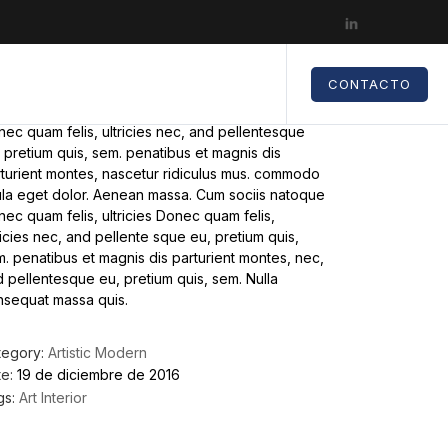
CONTACTO
ec quam felis, ultricies nec, and pellentesque
 pretium quis, sem. penatibus et magnis dis
turient montes, nascetur ridiculus mus. commodo
ula eget dolor. Aenean massa. Cum sociis natoque
ec quam felis, ultricies Donec quam felis,
ricies nec, and pellente sque eu, pretium quis,
. penatibus et magnis dis parturient montes, nec,
 pellentesque eu, pretium quis, sem. Nulla
nsequat massa quis.
tegory:
Artistic
Modern
e:
19 de diciembre de 2016
gs:
Art
Interior