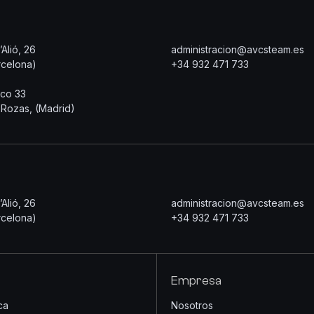
Alió, 26
administracion@avcsteam.es
celona)
+34 932 471 733
co 33
 Rozas, (Madrid)
Alió, 26
administracion@avcsteam.es
celona)
+34 932 471 733
Empresa
ca
Nosotros